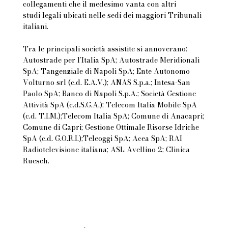
collegamenti che il medesimo vanta con altri
studi legali ubicati nelle sedi dei maggiori Tribunali
italiani.
Tra le principali società assistite si annoverano:
Autostrade per l’Italia SpA; Autostrade Meridionali
SpA; Tangenziale di Napoli SpA; Ente Autonomo
Volturno srl (c.d. E.A.V.); ANAS S.p.a.; Intesa-San
Paolo SpA; Banco di Napoli S.p.A.; Società Gestione
Attività SpA (c.d.S.G.A.); Telecom Italia Mobile SpA
(c.d. T.I.M.);Telecom Italia SpA; Comune di Anacapri;
Comune di Capri; Gestione Ottimale Risorse Idriche
SpA (c.d. G.O.R.I.);Teleoggi SpA; Acea SpA; RAI
Radiotelevisione italiana; ASL Avellino 2; Clinica
Ruesch.