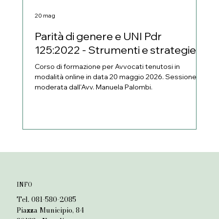
20 mag
24 
Parità di genere e UNI Pdr
Gi
125:2022 - Strumenti e strategie
co
l’
Corso di formazione per Avvocati tenutosi in
fa
modalità online in data 20 maggio 2026. Sessione
La 
moderata dall'Avv. Manuela Palombi.
con
per
a c
fam
fam
ott
rag
Pal
dei 
INFO
Tel. 081-580-2085
Piazza Municipio, 84