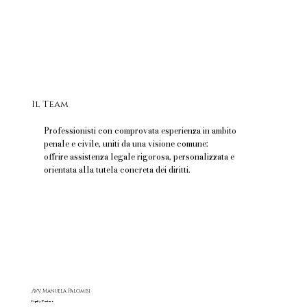
Il Team
Professionisti con comprovata esperienza in ambito
penale e civile, uniti da una visione comune:
offrire assistenza legale rigorosa, personalizzata e
orientata alla tutela concreta dei diritti.
Avv. Manuela Palombi
Equity Partner