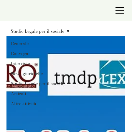
Studio Legale per il sociale
Generale
Convegni
Interviste
News giuridiche
Studio Legale per il sociale
Articoli
Altre attività