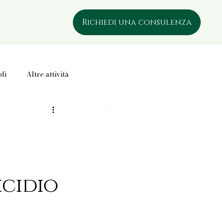
Richiedi una consulenza
oli
Altre attività
icidio