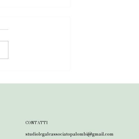
CONTATTI
studiolegaleassociatopalombi@gmail.com