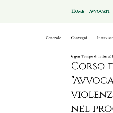
Home
Avvocati
Generale
Convegni
Intervist
6 gen
Tempo di lettura: 
Corso d
"Avvoca
violenz
nel pro