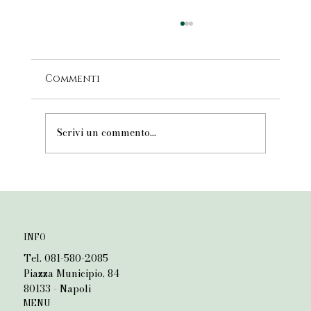
Commenti
Scrivi un commento...
Il diritto penale tra storia e
attualità. Ricordando Elio
Palombi
INFO
Tel. 081-580-2085
Piazza Municipio, 84
80133 - Napoli
MENU