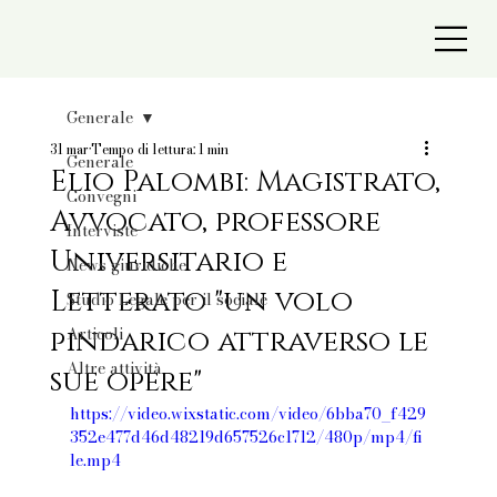
Generale
31 mar
Tempo di lettura: 1 min
Generale
Elio Palombi: Magistrato,
Convegni
Avvocato, professore
Interviste
Universitario e
News giuridiche
Letterato "un volo
Studio Legale per il sociale
Articoli
pindarico attraverso le
Altre attività
sue opere"
https://video.wixstatic.com/video/6bba70_f429
352e477d46d48219d657526c1712/480p/mp4/fi
le.mp4